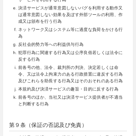
決済サービスが通常意図しないバグを利用する動作又
は通常意図しない効果を及ぼす外部ツールの利用、作
成又は頒布を行う行為
ネットワーク又はシステム等に過度な負荷をかける行
為
反社会的勢力等への利益供与行為
犯罪行為に関連する行為又は公序良俗若しくは法令に
反する行為
前各号の他、法令、裁判所の判決、決定若しくは命
令、又は法令上拘束力のある行政措置に違反する行為
及びこれらを助長する行為又はそのおそれのある行為
本規約及び決済サービスの趣旨・目的に反する行為
前各号のほか、当社又は決済サービス提供者が不適当
と判断する行為
第９条（保証の否認及び免責）